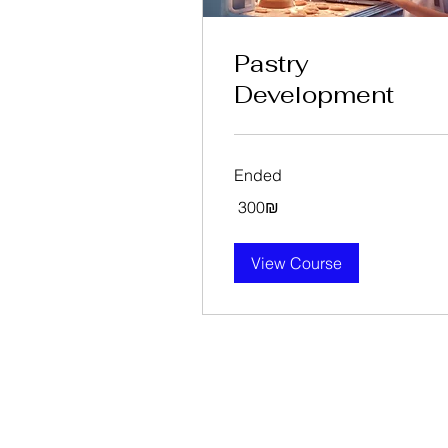
Pastry
Development
Ended
300
‏300 ‏₪
שקלים
חדשים
View Course