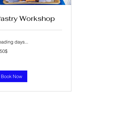
astry Workshop
oading days...
0
‏150 ‏$
דו
אמריק
Book Now