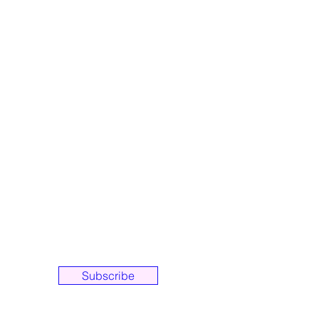
ancisco, CA, USA 94107
to Our
Subscribe