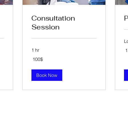
Consultation
P
Session
L
15
1 hr
לר
אי
100
‏100 ‏$
דולר
אמריקאי
Book Now
4153209003